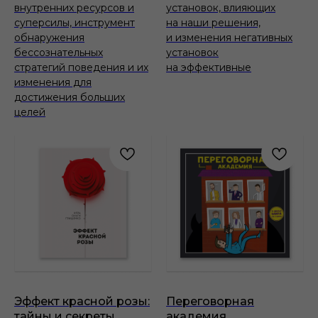
внутренних ресурсов и
установок, влияющих
суперсилы, инструмент
на наши решения,
обнаружения
и изменения негативных
бессознательных
установок
стратегий поведения и их
на эффективные
изменения для
достижения больших
целей
Эффект красной розы:
Переговорная
тайны и секреты
академия