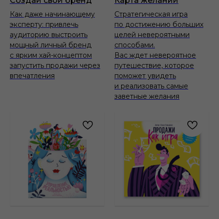
Создай свой бренд
Карта желаний
Как даже начинающему
Стратегическая игра
эксперту: привлечь
по достижению больших
аудиторию выстроить
целей невероятными
мощный личный бренд
способами.
с ярким хай-концептом
Вас ждет невероятное
запустить продажи через
путешествие, которое
впечатления
поможет увидеть
и реализовать самые
заветные желания