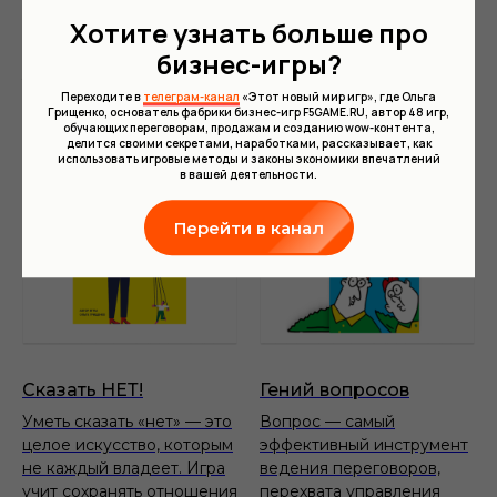
Как перевести человека
использования юмора
из состояния безразличия
в переговорах для
Хотите узнать больше про
к восторженному
установления контакта
бизнес-игры?
увлечению вашей идеей
и нейтрализации
конфликта
Переходите в
телеграм-канал
«Этот новый мир игр», где Ольга
Грищенко, основатель фабрики бизнес-игр F5GAME.RU, автор 48 игр,
обучающих переговорам, продажам и созданию wow-контента,
делится своими секретами, наработками, рассказывает, как
использовать игровые методы и законы экономики впечатлений
в вашей деятельности.
Перейти в канал
Сказать НЕТ!
Гений вопросов
Уметь сказать «нет» — это
Вопрос — самый
целое искусство, которым
эффективный инструмент
не каждый владеет. Игра
ведения переговоров,
учит сохранять отношения
перехвата управления