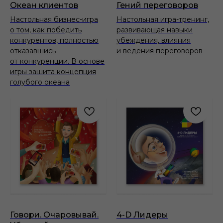
Океан клиентов
Гений переговоров
Настольная бизнес-игра
Настольная игра-тренинг,
о том, как победить
развивающая навыки
конкурентов, полностью
убеждения, влияния
отказавшись
и ведения переговоров
от конкуренции. В основе
игры зашита концепция
голубого океана
Говори. Очаровывай.
4-D Лидеры