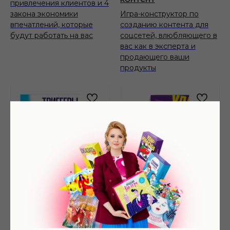
привлечения клиентов и 4
закона экономики
Игра-конструктор по
впечатлений, которые
созданию контента для
будут работать на вас
соцсетей, влюбляющего в
вас как в эксперта и
продающего ваши
продукты
Триггеры. WOW! Это
Удар юмора
интересно!
Эффективные техники