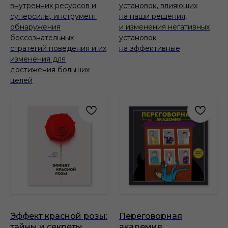
внутренних ресурсов и
установок, влияющих
суперсилы, инструмент
на наши решения,
обнаружения
и изменения негативных
бессознательных
установок
стратегий поведения и их
на эффективные
изменения для
достижения больших
целей
Эффект красной розы:
Переговорная
тайны и секреты
академия