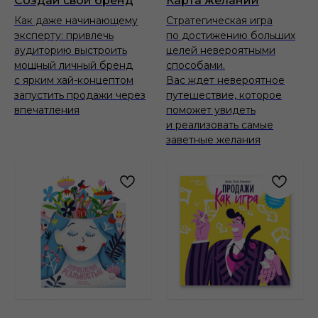
Создай свой бренд
Карта желаний
Как даже начинающему
Стратегическая игра
эксперту: привлечь
по достижению больших
аудиторию выстроить
целей невероятными
мощный личный бренд
способами.
с ярким хай-концептом
Вас ждет невероятное
запустить продажи через
путешествие, которое
впечатления
поможет увидеть
и реализовать самые
заветные желания