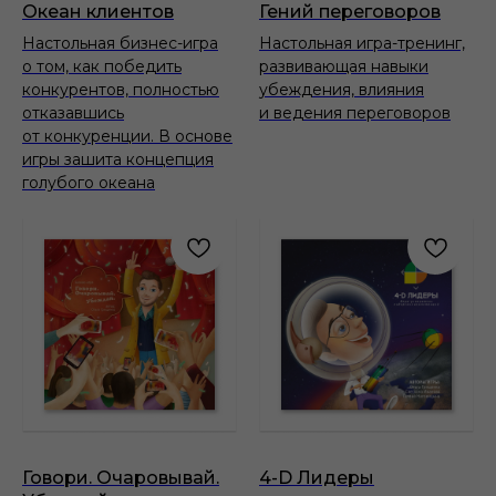
Океан клиентов
Гений переговоров
Настольная бизнес-игра
Настольная игра-тренинг,
о том, как победить
развивающая навыки
конкурентов, полностью
убеждения, влияния
отказавшись
и ведения переговоров
от конкуренции. В основе
игры зашита концепция
голубого океана
Говори. Очаровывай.
4-D Лидеры