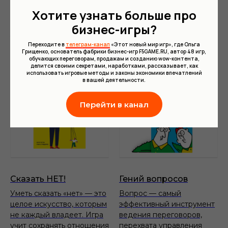
Как перевести человека
использования юмора
из состояния безразличия
в переговорах для
Хотите узнать больше про
к восторженному
установления контакта
бизнес-игры?
увлечению вашей идеей
и нейтрализации
конфликта
Переходите в
телеграм-канал
«Этот новый мир игр», где Ольга
Грищенко, основатель фабрики бизнес-игр F5GAME.RU, автор 48 игр,
обучающих переговорам, продажам и созданию wow-контента,
делится своими секретами, наработками, рассказывает, как
использовать игровые методы и законы экономики впечатлений
в вашей деятельности.
Перейти в канал
Сказать НЕТ!
Гений вопросов
Уметь сказать «нет» — это
Вопрос — самый
целое искусство, которым
эффективный инструмент
не каждый владеет. Игра
ведения переговоров,
учит сохранять отношения
перехвата управления