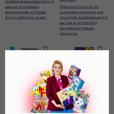
привлечения клиентов и 4
закона экономики
Игра-конструктор по
впечатлений, которые
созданию контента для
будут работать на вас
соцсетей, влюбляющего в
вас как в эксперта и
продающего ваши
продукты
Триггеры. WOW! Это
Удар юмора
интересно!
Эффективные техники